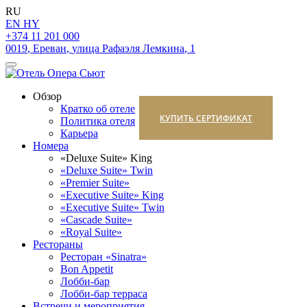
RU
EN
HY
+374 11 201 000
0019
,
Ереван
,
улица Рафаэля Лемкина
,
1
Обзор
Кратко об отеле
КУПИТЬ СЕРТИФИКАТ
Политика отеля
Карьера
Номера
«Deluxe Suite» King
«Deluxe Suite» Twin
«Premier Suite»
«Executive Suite» King
«Executive Suite» Twin
«Cascade Suite»
«Royal Suite»
Рестораны
Ресторан «Sinatra»
Bon Appetit
Лобби-бар
Лобби-бар терраса
Встречи и мероприятия