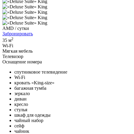
AMD
/ сутки
Забронировать
2
35 м
Wi-Fi
Мягкая мебель
Телевизор
Оснащение номера
спутниковое телевидение
Wi-Fi
кровать «King-size»
багажная тумба
зеркало
диван
кресло
стулья
шкаф для одежды
чайный набор
сейф
чайник