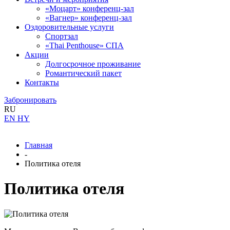
«Моцарт» конференц-зал
«Вагнер» конференц-зал
Оздоровительные услуги
Спортзал
«Thai Penthouse» СПА
Акции
Долгосрочное проживание
Романтический пакет
Контакты
Забронировать
RU
EN
HY
Главная
-
Политика отеля
Политика отеля