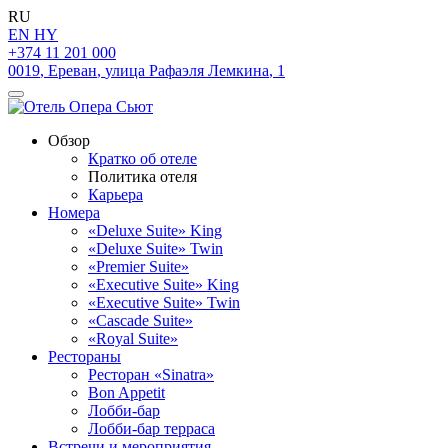
RU
EN
HY
+374 11 201 000
0019
,
Ереван
,
улица Рафаэля Лемкина
,
1
Обзор
Кратко об отеле
Политика отеля
Карьера
Номера
«Deluxe Suite» King
«Deluxe Suite» Twin
«Premier Suite»
«Executive Suite» King
«Executive Suite» Twin
«Cascade Suite»
«Royal Suite»
Рестораны
Ресторан «Sinatra»
Bon Appetit
Лобби-бар
Лобби-бар терраса
Встречи и мероприятия