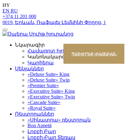
HY
EN
RU
+374 11 201 000
0019
,
Երևան
,
Ռաֆայել Լեմկինի Փողոց
,
1
Նկարագիր
Համառոտ հյուրանոցի մասին
ՊԱՏՎԻՐԵՔ ՎԿԱՅԱԿԱՆ
Կանոնակարգ
Կարիերա
Սենյակներ
«Deluxe Suite» King
«Deluxe Suite» Twin
«Premier Suite»
«Executive Suite» King
«Executive Suite» Twin
«Cascade Suite»
«Royal Suite»
Ռեստորաններ
«Սինատրա» ռեստորան
Bon Appetit
Լոբբի Բար
Լոբբի-Բար Տեռաս