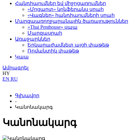
Հանդիպումներ եվ միջոցառումներ
«Մոցարտ» կոնֆերանս սրահ
«Վագներ» հանդիպումների սրահ
Մարզաառողջարանային ծառայություններ
«Thai Penthouse» սպա
Մարզասրահ
Առաջարկներ
Երկարաժամկետ այցի փաթեթ
Ռոմանտիկ փաթեթ
Կապ
Ամրագրել
HY
EN
RU
Գլխավոր
-
Կանոնակարգ
Կանոնակարգ