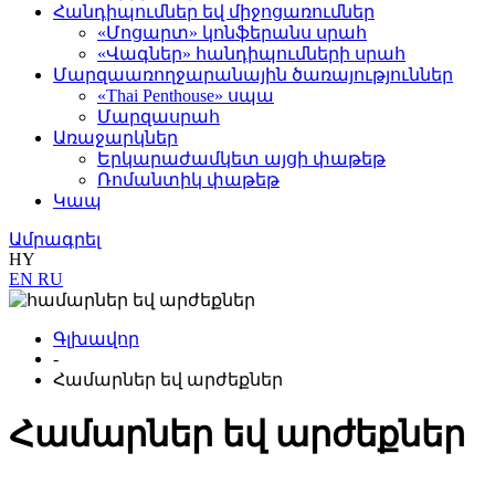
Հանդիպումներ եվ միջոցառումներ
«Մոցարտ» կոնֆերանս սրահ
«Վագներ» հանդիպումների սրահ
Մարզաառողջարանային ծառայություններ
«Thai Penthouse» սպա
Մարզասրահ
Առաջարկներ
Երկարաժամկետ այցի փաթեթ
Ռոմանտիկ փաթեթ
Կապ
Ամրագրել
HY
EN
RU
Գլխավոր
-
Համարներ եվ արժեքներ
Համարներ եվ արժեքներ