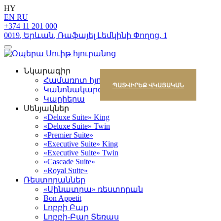
HY
EN
RU
+374 11 201 000
0019
,
Երևան
,
Ռաֆայել Լեմկինի Փողոց
,
1
Նկարագիր
Համառոտ հյուրանոցի մասին
ՊԱՏՎԻՐԵՔ ՎԿԱՅԱԿԱՆ
Կանոնակարգ
Կարիերա
Սենյակներ
«Deluxe Suite» King
«Deluxe Suite» Twin
«Premier Suite»
«Executive Suite» King
«Executive Suite» Twin
«Cascade Suite»
«Royal Suite»
Ռեստորաններ
«Սինատրա» ռեստորան
Bon Appetit
Լոբբի Բար
Լոբբի-Բար Տեռաս