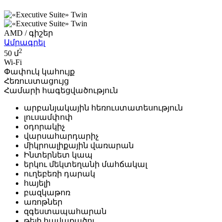
AMD
/ գիշեր
Ամրագրել
2
50 մ
Wi-Fi
Փափուկ կահույք
Հեռուստացույց
Համարի հագեցվածություն
արբանյակային հեռուստատեսություն
լուսամփոփ
օդորակիչ
վարսահարդարիչ
միկրոալիքային վառարան
Ինտերնետ կապ
երկու մեկտեղանի մահճակալ
ուղեբեռի դարակ
հայելի
բազկաթոռ
առոթներ
զգեստապահարան
թեյի հավաքածու