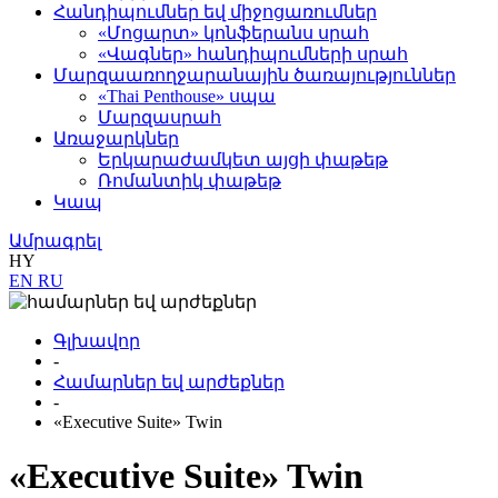
Հանդիպումներ եվ միջոցառումներ
«Մոցարտ» կոնֆերանս սրահ
«Վագներ» հանդիպումների սրահ
Մարզաառողջարանային ծառայություններ
«Thai Penthouse» սպա
Մարզասրահ
Առաջարկներ
Երկարաժամկետ այցի փաթեթ
Ռոմանտիկ փաթեթ
Կապ
Ամրագրել
HY
EN
RU
Գլխավոր
-
Համարներ եվ արժեքներ
-
«Executive Suite» Twin
«Executive Suite» Twin