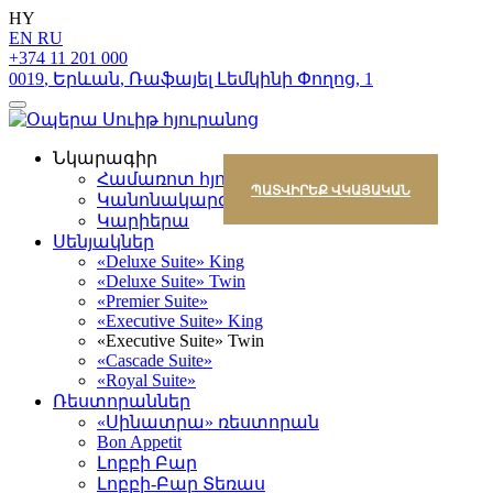
HY
EN
RU
+374 11 201 000
0019
,
Երևան
,
Ռաֆայել Լեմկինի Փողոց
,
1
Նկարագիր
Համառոտ հյուրանոցի մասին
ՊԱՏՎԻՐԵՔ ՎԿԱՅԱԿԱՆ
Կանոնակարգ
Կարիերա
Սենյակներ
«Deluxe Suite» King
«Deluxe Suite» Twin
«Premier Suite»
«Executive Suite» King
«Executive Suite» Twin
«Cascade Suite»
«Royal Suite»
Ռեստորաններ
«Սինատրա» ռեստորան
Bon Appetit
Լոբբի Բար
Լոբբի-Բար Տեռաս